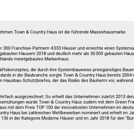
rnehmen Town & Country Haus ist die führende Massivhausmarke
r 300 Franchise-Partnern 4.033 Häuser und erreichte einen System
6 gebauten Häusern 2018 und deutlich mehr als 30.000 gebauten Häu
chlands meistgebautes Markenhaus.
äftskonzeptes, die durch ihre Systembauweise preisgünstiges Bauen
andards in der Baubranche sorgte Town & Country Haus bereits 2004 
n Hausbau-Schutzbriefes, der das Risiko des Bauherrn vor, während
rfach ausgezeichnet: So erhielt das Unternehmen zuletzt 2013 den
itsbemühungen wurde Town & Country Haus zudem mit dem Green Fr
us mit dem Preis TOP 100 der innovativsten Unternehmen im deut
try Haus bei zahlreichen Wettbewerben nominiert und erhielt im Ja
136 in der Kategorie Moderne Häuser und im Jahr 2018 für den "Bu