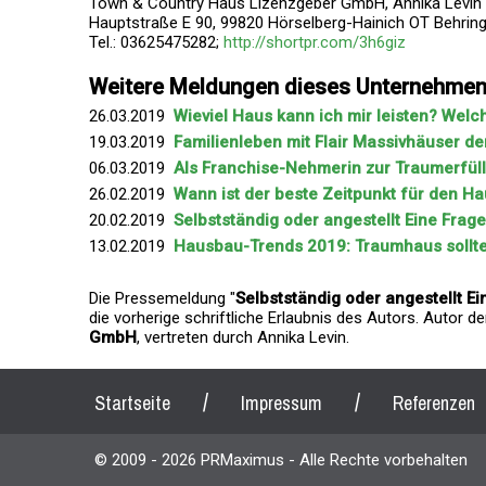
Town & Country Haus Lizenzgeber GmbH, Annika Levin
Hauptstraße E 90, 99820 Hörselberg-Hainich OT Behring
Tel.: 03625475282;
http://shortpr.com/3h6giz
Weitere Meldungen dieses Unternehme
26.03.2019
Wieviel Haus kann ich mir leisten? Wel
19.03.2019
Familienleben mit Flair Massivhäuser der S
06.03.2019
Als Franchise-Nehmerin zur Traumerfül
26.02.2019
Wann ist der beste Zeitpunkt für den H
20.02.2019
Selbstständig oder angestellt Eine Frage
13.02.2019
Hausbau-Trends 2019: Traumhaus sollte
Die Pressemeldung "
Selbstständig oder angestellt Ei
die vorherige schriftliche Erlaubnis des Autors. Autor 
GmbH
, vertreten durch Annika Levin.
/
/
Startseite
Impressum
Referenzen
© 2009 - 2026 PRMaximus - Alle Rechte vorbehalten