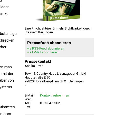
d
 Ideen
en zu
Eine Pflichtlektüre für mehr Sichtbarkeit durch
Pressemitteilungen.
lbständiger
schrecken
Pressefach abonnieren
cher
via RSS-Feed abonnieren
via E-Mail abonnieren
Pressekontakt
Annika Levin
enn man
d mit der
Town & Country Haus Lizenzgeber GmbH
Hauptstraße E 90
 aber von
99820 Hörselberg-Hainich OT Behringen
-
systems
E-Mail:
Kontakt aufnehmen
Web:
Tel:
03625475282
estimmtes
Fax:
-
 wahren