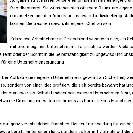
Aufgaben zu schätzen. Andere empfinden ihn als einengend un
fremdbestimmt. Sie wünschen sich oft mehr Raum, um eigene
umzusetzen und den Arbeitstag insgesamt individueller gestalt
können. Sie träumen davon, ihr eigener Chef zu sein.
Zahlreiche Arbeitnehmer in Deutschland wünschen sich, als Se
mit einem eigenen Unternehmen erfolgreich zu werden. Viele 
e fehlt oder der Schritt in die Selbstständigkeit zu ungewiss und unsi
n für eine Unternehmensgründung.
 Der Aufbau eines eigenen Unternehmens gewinnt an Sicherheit, w
ss, sondern von einer Idee profitiert, die sich bereits bewährt hat un
t der man zwar als Selbstständiger sein eigenes Unternehmen führt,
 etwa die Gründung eines Unternehmens als Partner eines Franchise
eme in ganz verschiedenen Branchen. Bei der Entscheidung für ein b
reweg bereits hinter einem liegt, sondern es kommt vielmehr auf die