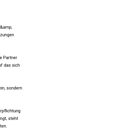
 &amp;
tzungen
e Partner
uf das sich
in, sondern
rpflichtung
ngt, steht
ten.