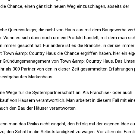
t die Chance, einen gänzlich neuen Weg einzuschlagen, abseits der
eiche Quereinsteiger, die nicht von Haus aus mit dem Baugewerbe ve
en. Wenn es sich dann noch um ein Produkt handelt, mit dem man sic
man immer gesucht hat. Für andere ist es die Branche, in der sie immer 
mit Town &amp; Country Haus die Chance ergriffen haben, hier ein ei
iter Gründungsmanagement von Town &amp; Country Haus. Das Unter
hr als 300 Partner von den in dieser Zeit gesammelten Erfahrungen p
meistgebautes Markenhaus.
ne Wege für die Systempartnerschaft an: Als Franchise- oder auch
kauf von Häusern verantwortlich. Man arbeitet in diesem Fall mit ei
auch den Bau der Häuser verantworten.
n man das Risiko nicht eingeht, den Erfolg mit der eigenen Idee a
, den Schritt in die Selbstständigkeit zu wagen. Vor allem die Fami