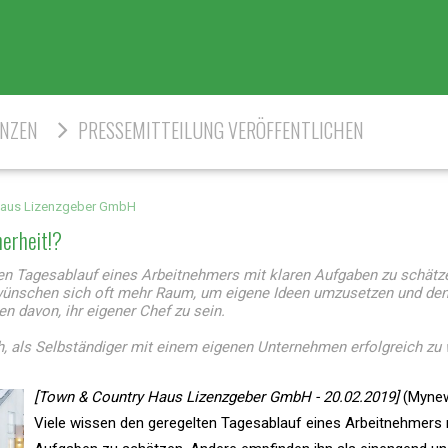
ENZEN
PRESSEMITTEILUNG VERÖFFENTLICHEN
Haus Lizenzgeber GmbH
herheit!?
n Tagesablauf eines Arbeitnehmers mit klaren Aufgaben zu schätz
wünschen sich oft mehr Raum, um eigene Ideen umzusetzen und den
n davon, ihr eigener Chef zu sein.
, als Selbständiger mit einem eigenen Unternehmen erfolgreich zu
[Town & Country Haus Lizenzgeber GmbH - 20.02.2019]
(Myne
Viele wissen den geregelten Tagesablauf eines Arbeitnehmers 