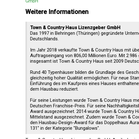
GmbH
Weitere Informationen
Town & Country Haus Lizenzgeber GmbH
Das 1997 in Behringen (Thüringen) gegründete Unte
Deutschlands.
Im Jahr 2018 verkaufte Town & Country Haus mit übe
Auftragseingang von 806,00 Millionen Euro. Mit 2.98
insgesamt ist Town & Country Haus seit 2009 Deuts
Rund 40 Typenhäuser bilden die Grundlage des Gesch
gleichzeitig hoher Qualität ermöglichen. Für neue St
Einführung des im Kaufpreis eines Hauses enthaltene
dem Hausbau reduziert.
Für seine Leistungen wurde Town & Country Haus meh
Deutschen Franchise-Preis. Für seine Nachhaltigke
Award ausgezeichnet. 2014 wurde Town & Country Ha
Mittelstand ausgezeichnet. Zudem wurde Town & Coun
den Hausbau-Design-Award für das Doppelhaus Aura 
131" in der Kategorie "Bungalows".