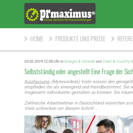
HOME
PRODUKTE UND PREISE
REFER
20.02.2019 12:00 Uhr in
Energie & Umwelt
von
Town & Country 
Selbstständig oder angestellt Eine Frage der Sic
Kurzfassung:
(Mynewsdesk) Viele wissen den geregelte
empfinden ihn als einengend und fremdbestimmt. Sie 
insgesamt individueller gestalten zu können. Sie träume
Zahlreiche Arbeitnehmer in Deutschland wünschen sich
Viele schrecken vor diesem Schritt ...