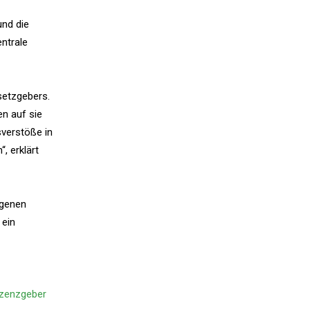
und die
ntrale
setzgebers.
en auf sie
verstöße in
, erklärt
igenen
 ein
izenzgeber