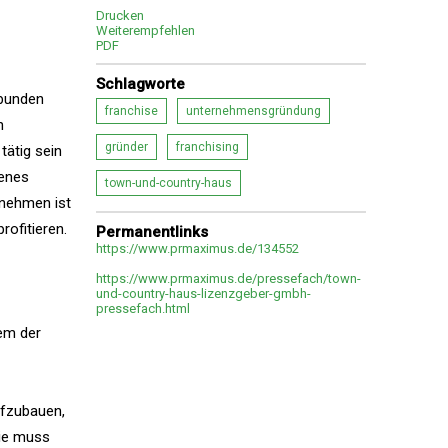
Drucken
Weiterempfehlen
PDF
Schlagworte
rbunden
franchise
unternehmensgründung
h
gründer
franchising
tätig sein
genes
town-und-country-haus
nehmen ist
rofitieren.
Permanentlinks
https://www.prmaximus.de/134552
https://www.prmaximus.de/pressefach/town-
und-country-haus-lizenzgeber-gmbh-
pressefach.html
nem der
ufzubauen,
lie muss