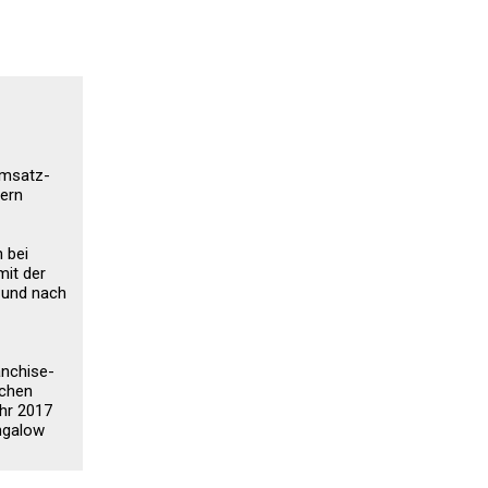
umsatz-
sern
 bei
mit der
 und nach
anchise-
schen
hr 2017
ngalow