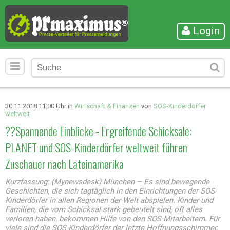
Login
30.11.2018 11:00 Uhr in
Wirtschaft & Finanzen
von
SOS-Kinderdörfer
weltweit
??Spannende Einblicke - Ergreifende Schicksale:
PLANET und SOS-Kinderdörfer weltweit führen
Zuschauer nach Lateinamerika
Kurzfassung:
(Mynewsdesk) München – Es sind bewegende
Geschichten, die sich tagtäglich in den Einrichtungen der SOS-
Kinderdörfer in allen Regionen der Welt abspielen. Kinder und
Familien, die vom Schicksal stark gebeutelt sind, oft alles
verloren haben, bekommen Hilfe von den SOS-Mitarbeitern. Für
viele sind die SOS-Kinderdörfer der letzte Hoffnungsschimmer.