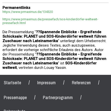
Permanentlinks
https://www.prmaximus.de/134320
https://www.prmaximus.de/pressefach/sos-kinderdörfer-weltweit-
pressefach.html
Die Pressemeldung "
??Spannende Einblicke - Ergreifende
Schicksale: PLANET und SOS-Kinderdörfer weltweit führen
Zuschauer nach Lateinamerika
" unterliegt dem Urheberrecht.
Jegliche Verwendung dieses Textes, auch auszugsweise,
erfordert die vorherige schriftliche Erlaubnis des Autors. Autor
der Pressemeldung "
??Spannende Einblicke - Ergreifende
Schicksale: PLANET und SOS-Kinderdörfer weltweit führen
Zuschauer nach Lateinamerika
" ist
SOS-Kinderdörfer
weltweit
, vertreten durch Louay Yassin.
/
/
/
Startseite
Impressum
Referenzen
/
/
Pressemappe
Partnerprogramm