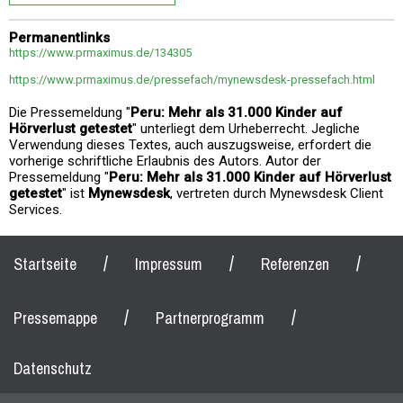
Permanentlinks
https://www.prmaximus.de/134305
https://www.prmaximus.de/pressefach/mynewsdesk-pressefach.html
Die Pressemeldung "
Peru: Mehr als 31.000 Kinder auf
Hörverlust getestet
" unterliegt dem Urheberrecht. Jegliche
Verwendung dieses Textes, auch auszugsweise, erfordert die
vorherige schriftliche Erlaubnis des Autors. Autor der
Pressemeldung "
Peru: Mehr als 31.000 Kinder auf Hörverlust
getestet
" ist
Mynewsdesk
, vertreten durch Mynewsdesk Client
Services.
/
/
/
Startseite
Impressum
Referenzen
/
/
Pressemappe
Partnerprogramm
Datenschutz