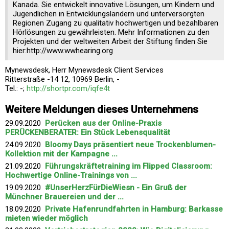
Kanada. Sie entwickelt innovative Lösungen, um Kindern und
Jugendlichen in Entwicklungsländern und unterversorgten
Regionen Zugang zu qualitativ hochwertigen und bezahlbaren
Hörlösungen zu gewährleisten. Mehr Informationen zu den
Projekten und der weltweiten Arbeit der Stiftung finden Sie
hier:http://www.wwhearing.org
Mynewsdesk, Herr Mynewsdesk Client Services
Ritterstraße -14 12, 10969 Berlin, -
Tel.: -;
http://shortpr.com/iqfe4t
Weitere Meldungen dieses Unternehmens
29.09.2020
Perücken aus der Online-Praxis
PERÜCKENBERATER: Ein Stück Lebensqualität
24.09.2020
Bloomy Days präsentiert neue Trockenblumen-
Kollektion mit der Kampagne ...
21.09.2020
Führungskräftetraining im Flipped Classroom:
Hochwertige Online-Trainings von ...
19.09.2020
#UnserHerzFürDieWiesn - Ein Gruß der
Münchner Brauereien und der ...
18.09.2020
Private Hafenrundfahrten in Hamburg: Barkasse
mieten wieder möglich