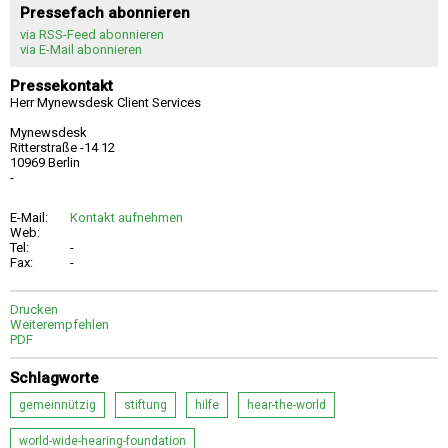
Pressefach abonnieren
via RSS-Feed abonnieren
via E-Mail abonnieren
Pressekontakt
Herr Mynewsdesk Client Services
Mynewsdesk
Ritterstraße -14 12
10969 Berlin
-
E-Mail:
Kontakt aufnehmen
Web:
Tel:
-
Fax:
-
Drucken
Weiterempfehlen
PDF
Schlagworte
gemeinnützig
stiftung
hilfe
hear-the-world
world-wide-hearing-foundation