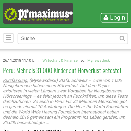
Login
26.11.2018 11:10 Uhr in
Wirtschaft & Finanzen
von
Mynewsdesk
Peru: Mehr als 31.000 Kinder auf Hörverlust getestet
Kurzfassung:
(Mynewsdesk) Stäfa, Schweiz – Zwei von 1.000
Neugeborenen haben einen Hörverlust. Auf dem Papier
existieren in vielen Ländern zwar Vorgaben für Neugeborenen-
Hörscreenings – es fehlt jedoch an Fachkräften, um diese Tests
durchzuführen. So auch in Peru: Für 32 Millionen Menschen gibt
es gerade einmal 10 Audiologen. Die Hear the World Foundation
und die World Wide Hearing Foundation International haben
deshalb 2016 gemeinsam ein Programm ins Leben gerufen, um
30.000 benachteiligte ...