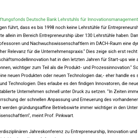
iftungsfonds Deutsche Bank Lehrstuhls für Innovationsmanagement
en führt, dass es bis 1998 noch keine Lehrstühle für Entrepreneursh
te allein im Bereich Entrepreneurship über 130 Lehrstühle haben. Dami
 Professoren und Nachwuchswissenschaftlern im DACH-Raum eine d
her Relevanz für die Unternehmenspraxis." Dies zeige sich erst rech
häftsmodellinnovation hat in den letzten Jahren für Start-ups wie 
n, wichtiger zum Teil als die Produkt- und Prozessinnovation." So 
eine neuen Produkten oder neuen Technologien dar,- eher handle es 
und Technologien. Dies erlaube es den findigen Innovatoren, die neu
tablierte Unternehmen schnell unter Druck zu setzen. "In Zeiten imm
rrschung der schnellen Anpassung und Erneuerung des vorhandene
 werden gründungsaffine Betriebswirte immer wichtiger in den Unt
enschaftlern", meint Prof. Pinkwart.
rdisziplinären Jahreskonferenz zu Entrepreneurship, Innovation und 