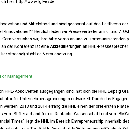
ich hier: http://www.fgf-ev.de
, Innovation und Mittelstand und sind gespannt auf das Leitthema der
ll-Innovationen"? Herzlich laden wir Pressevertreter am 6. und 7. O
 Gern versuchen wir, Ihre bitte vorab an uns zu kommunizierenden 
e an der Konferenz ist eine Akkreditierungen an HHL-Pressesprecher
olker.stoessel(at)hhl.de Voraussetzung.
ol of Management
 von HHL-Absolventen ausgegangen sind, hat sich die HHL Leipzig Gr
kubator für Unternehmensgründungen entwickelt. Durch das Engagem
 werden. 2013 und 2014 errang die HHL einen der drei ersten Plätze 
es vom Stifterverband für die Deutsche Wissenschaft und vom BMW
cial Times" liegt die HHL im Bereich Entrepreneurship innerhalb des
obal unter den Top 5. http://www.hhl.de/EntrepreneurialGraduateSc