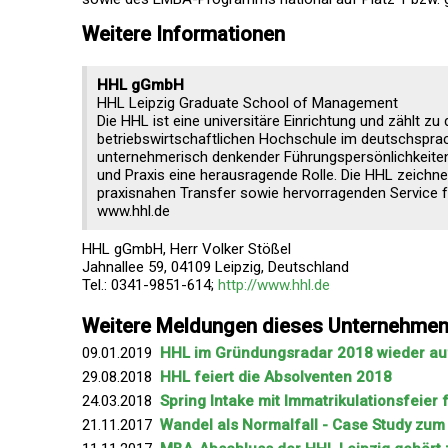
Weitere Informationen
HHL gGmbH
HHL Leipzig Graduate School of Management
Die HHL ist eine universitäre Einrichtung und zählt zu
betriebswirtschaftlichen Hochschule im deutschsprac
unternehmerisch denkender Führungspersönlichkeiten.
und Praxis eine herausragende Rolle. Die HHL zeichne
praxisnahen Transfer sowie hervorragenden Service fü
www.hhl.de
HHL gGmbH, Herr Volker Stößel
Jahnallee 59, 04109 Leipzig, Deutschland
Tel.: 0341-9851-614;
http://www.hhl.de
Weitere Meldungen dieses Unternehme
09.01.2019
HHL im Gründungsradar 2018 wieder auf
29.08.2018
HHL feiert die Absolventen 2018
24.03.2018
Spring Intake mit Immatrikulationsfeier
21.11.2017
Wandel als Normalfall - Case Study zu