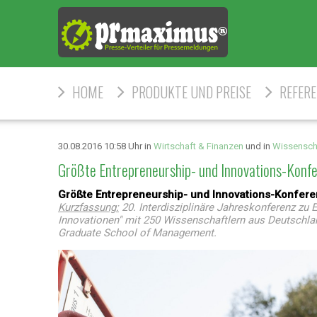
HOME
PRODUKTE UND PREISE
REFER
30.08.2016 10:58 Uhr in
Wirtschaft & Finanzen
und in
Wissensch
Größte Entrepreneurship- und Innovations-Konf
Größte Entrepreneurship- und Innovations-Konfere
Kurzfassung:
20. Interdisziplinäre Jahreskonferenz zu
Innovationen" mit 250 Wissenschaftlern aus Deutschlan
Graduate School of Management.