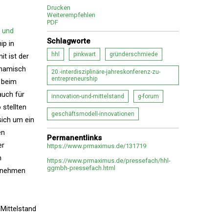
Drucken
Weiterempfehlen
PDF
 und
Schlagworte
ip in
hhl
pinkwart
gründerschmiede
t ist der
ynamisch
20.-interdisziplinäre-jahreskonferenz-zu-
entrepreneurship
t beim
auch für
innovation-und-mittelstand
g-forum
stellten
geschäftsmodell-innovationen
sich um ein
en
Permanentlinks
er
https://www.prmaximus.de/131719
n
https://www.prmaximus.de/pressefach/hhl-
ggmbh-pressefach.html
ernehmen
Mittelstand