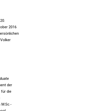
 20.
ktober 2016
persönlichen
 Volker
aduate
ent der
für die
i
 M.Sc.-
hool