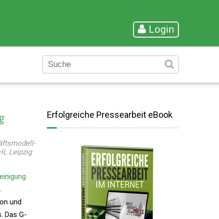
Login
ig
Erfolgreiche Pressearbeit eBook
äftsmodell-
HL Leipzig
einigung
.
ion und
s. Das G-