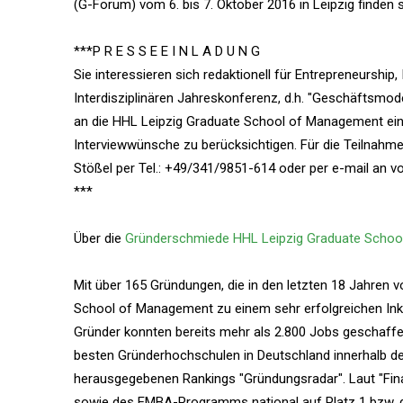
(G-Forum) vom 6. bis 7. Oktober 2016 in Leipzig finden s
***P R E S S E E I N L A D U N G
Sie interessieren sich redaktionell für Entrepreneurship
Interdisziplinären Jahreskonferenz, d.h. "Geschäftsmode
an die HHL Leipzig Graduate School of Management ein.
Interviewwünsche zu berücksichtigen. Für die Teilnahm
Stößel per Tel.: +49/341/9851-614 oder per e-mail an v
***
Über die
Gründerschmiede HHL Leipzig Graduate Scho
Mit über 165 Gründungen, die in den letzten 18 Jahren
School of Management zu einem sehr erfolgreichen In
Gründer konnten bereits mehr als 2.800 Jobs geschaffen
besten Gründerhochschulen in Deutschland innerhalb d
herausgegebenen Rankings "Gründungsradar". Laut "Finan
sowie des EMBA-Programms national auf Platz 1 bzw. gl