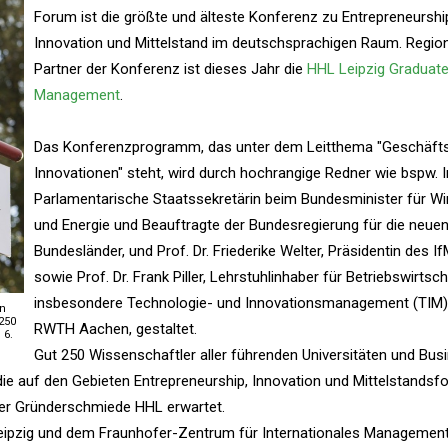
Forum ist die größte und älteste Konferenz zu Entrepreneurshi
Innovation und Mittelstand im deutschsprachigen Raum. Region
Partner der Konferenz ist dieses Jahr die
HHL Leipzig Graduate
Management
.
Das Konferenzprogramm, das unter dem Leitthema "Geschäft
Innovationen" steht, wird durch hochrangige Redner wie bspw. Ir
Parlamentarische Staatssekretärin beim Bundesminister für Wi
und Energie und Beauftragte der Bundesregierung für die neue
Bundesländer, und Prof. Dr. Friederike Welter, Präsidentin des I
sowie Prof. Dr. Frank Piller, Lehrstuhlinhaber für Betriebswirtsch
insbesondere Technologie- und Innovationsmanagement (TIM)
on
250
RWTH Aachen, gestaltet.
 6.
Gut 250 Wissenschaftler aller führenden Universitäten und Bus
die auf den Gebieten Entrepreneurship, Innovation und Mittelstandsf
ger Gründerschmiede HHL erwartet.
t Leipzig und dem Fraunhofer-Zentrum für Internationales Managemen