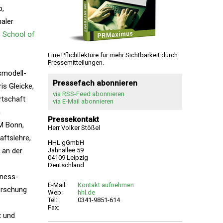
p,
aler
 School of
Eine Pflichtlektüre für mehr Sichtbarkeit durch
Pressemitteilungen.
smodell-
Pressefach abonnieren
is Gleicke,
via RSS-Feed abonnieren
rtschaft
via E-Mail abonnieren
n
Pressekontakt
fM Bonn,
Herr Volker Stößel
aftslehre,
HHL gGmbH
 an der
Jahnallee 59
04109 Leipzig
Deutschland
iness-
E-Mail:
Kontakt aufnehmen
orschung
Web:
hhl.de
Tel:
0341-9851-614
Fax:
t und