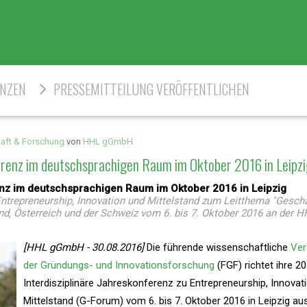
ENZEN
PRESSEMITTEILUNG VERÖFFENTLICHEN
aft & Forschung
von
HHL gGmbH
erenz im deutschsprachigen Raum im Oktober 2016 in Leipz
nz im deutschsprachigen Raum im Oktober 2016 in Leipzig
 Entrepreneurship, Innovation und Mittelstand zum Leitthema "Gesch
d, Österreich und der Schweiz vom 6. bis 7. Oktober 2016 an der H
[HHL gGmbH - 30.08.2016]
Die führende wissenschaftliche
Ver
der Gründungs- und Innovationsforschung
(FGF) richtet ihre 20
Interdisziplinäre Jahreskonferenz zu Entrepreneurship, Innovat
Mittelstand (G-Forum) vom 6. bis 7. Oktober 2016 in Leipzig au