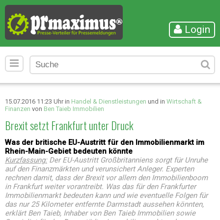
Login
15.07.2016 11:23 Uhr in
Handel & Dienstleistungen
und in
Wirtschaft &
Finanzen
von
Ben Taieb Immobilien
Brexit setzt Frankfurt unter Druck
Was der britische EU-Austritt für den Immobilienmarkt im
Rhein-Main-Gebiet bedeuten könnte
Kurzfassung:
Der EU-Austritt Großbritanniens sorgt für Unruhe
auf den Finanzmärkten und verunsichert Anleger. Experten
rechnen damit, dass der Brexit vor allem den Immobilienboom
in Frankfurt weiter vorantreibt. Was das für den Frankfurter
Immobilienmarkt bedeuten kann und wie eventuelle Folgen für
das nur 25 Kilometer entfernte Darmstadt aussehen könnten,
erklärt Ben Taieb, Inhaber von Ben Taieb Immobilien sowie