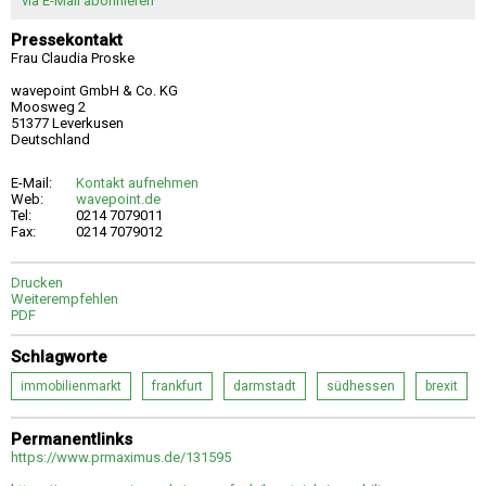
via E-Mail abonnieren
Pressekontakt
Frau Claudia Proske
wavepoint GmbH & Co. KG
Moosweg 2
51377 Leverkusen
Deutschland
E-Mail:
Kontakt aufnehmen
Web:
wavepoint.de
Tel:
0214 7079011
Fax:
0214 7079012
Drucken
Weiterempfehlen
PDF
Schlagworte
immobilienmarkt
frankfurt
darmstadt
südhessen
brexit
Permanentlinks
https://www.prmaximus.de/131595