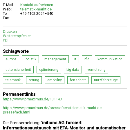
E-Mail:
Kontakt aufnehmen
Web:
telematik-markt.de
Tel:
+49 4102 2054–540
Fax:
Drucken
Weiterempfehlen
PDF
Schlagworte
europa
logistik
management
it
rfid
kommunikation
datensicherheit
optimierung
big-data
vernetzung
telematik
ortung
emobility
fortschritt
nutzfahrzeuge
Permanentlinks
https://www.prmaximus.de/131143
https://www.prmaximus.de/pressefach/telematik-markt.de-
pressefach.html
Die Pressemeldung "
initions AG forciert
Informationsaustausch mit ETA-Monitor und automatischer