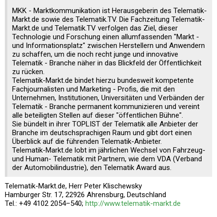
MKK - Marktkommunikation ist Herausgeberin des Telematik-
Markt.de sowie des Telematik.TV. Die Fachzeitung Telematik-
Markt.de und Telematik.TV verfolgen das Ziel, dieser
Technologie und Forschung einen allumfassenden "Markt -
und Informationsplatz" zwischen Herstellern und Anwendern
zu schaffen, um die noch recht junge und innovative
Telematik - Branche näher in das Blickfeld der Öffentlichkeit
zu rücken.
Telematik-Markt.de bindet hierzu bundesweit kompetente
Fachjournalisten und Marketing - Profis, die mit den
Unternehmen, Institutionen, Universitäten und Verbänden der
Telematik - Branche permanent kommunizieren und vereint
alle beteiligten Stellen auf dieser "öffentlichen Bühne".
Sie bündelt in ihrer TOPLIST der Telematik alle Anbieter der
Branche im deutschsprachigen Raum und gibt dort einen
Überblick auf die führenden Telematik-Anbieter.
Telematik-Markt.de lobt im jährlichen Wechsel von Fahrzeug-
und Human- Telematik mit Partnern, wie dem VDA (Verband
der Automobilindustrie), den Telematik Award aus.
Telematik-Markt.de, Herr Peter Klischewsky
Hamburger Str. 17, 22926 Ahrensburg, Deutschland
Tel.: +49 4102 2054–540;
http://www.telematik-markt.de