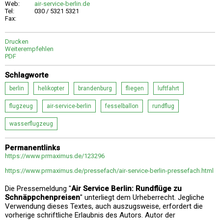
Web:
air-service-berlin.de
Tel:
030 / 5321 5321
Fax:
Drucken
Weiterempfehlen
PDF
Schlagworte
berlin
helikopter
brandenburg
fliegen
luftfahrt
flugzeug
air-service-berlin
fesselballon
rundflug
wasserflugzeug
Permanentlinks
https://www.prmaximus.de/123296
https://www.prmaximus.de/pressefach/air-service-berlin-pressefach.html
Die Pressemeldung "
Air Service Berlin: Rundflüge zu
Schnäppchenpreisen
" unterliegt dem Urheberrecht. Jegliche
Verwendung dieses Textes, auch auszugsweise, erfordert die
vorherige schriftliche Erlaubnis des Autors. Autor der