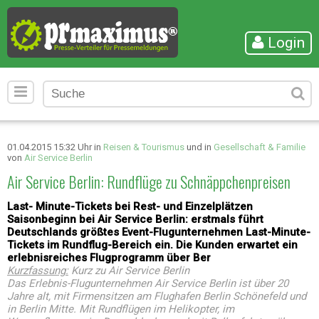
Login
01.04.2015 15:32 Uhr in
Reisen & Tourismus
und in
Gesellschaft & Familie
von
Air Service Berlin
Air Service Berlin: Rundflüge zu Schnäppchenpreisen
Last- Minute-Tickets bei Rest- und Einzelplätzen
Saisonbeginn bei Air Service Berlin: erstmals führt
Deutschlands größtes Event-Flugunternehmen Last-Minute-
Tickets im Rundflug-Bereich ein. Die Kunden erwartet ein
erlebnisreiches Flugprogramm über Ber
Kurzfassung:
Kurz zu Air Service Berlin
Das Erlebnis-Flugunternehmen Air Service Berlin ist über 20
Jahre alt, mit Firmensitzen am Flughafen Berlin Schönefeld und
in Berlin Mitte. Mit Rundflügen im Helikopter, im