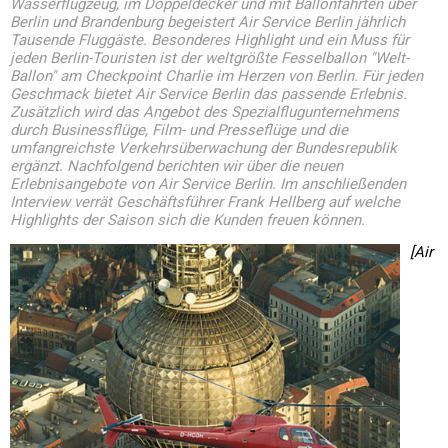
Wasserflugzeug, im Doppeldecker und mit Ballonfahrten über
Berlin und Brandenburg begeistert Air Service Berlin jährlich
Tausende Fluggäste. Besonderes Highlight und ein Muss für
jeden Berlin-Touristen ist der weltgrößte Fesselballon "Welt-
Ballon" am Checkpoint Charlie im Herzen von Berlin. Für jeden
Geschmack bietet Air Service Berlin das passende Erlebnis.
Zusätzlich wird das Angebot des Spezialflugunternehmens
durch Businessflüge, Film- und Presseflüge und die
umfangreichste Verkehrsüberwachung der Bundesrepublik
ergänzt. Nachfolgend berichten wir über die neuen
Erlebnisangebote von Air Service Berlin. Im anschließenden
Interview verrät Geschäftsführer Frank Hellberg auf welche
Highlights der Saison sich die Kunden freuen können.
[Air