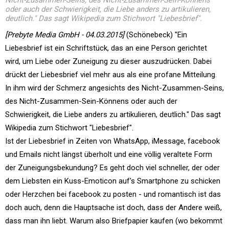
Nicht-Zusammen-Seins, des Nicht-Zusammen-Sein-Könnens
oder auch der Schwierigkeit, die Liebe anders zu artikulieren,
deutlich." Das sagt Wikipedia zum Stichwort "Liebesbrief".
[Prebyte Media GmbH - 04.03.2015]
(Schönebeck) "Ein
Liebesbrief ist ein Schriftstück, das an eine Person gerichtet
wird, um Liebe oder Zuneigung zu dieser auszudrücken. Dabei
drückt der Liebesbrief viel mehr aus als eine profane Mitteilung.
In ihm wird der Schmerz angesichts des Nicht-Zusammen-Seins,
des Nicht-Zusammen-Sein-Könnens oder auch der
Schwierigkeit, die Liebe anders zu artikulieren, deutlich." Das sagt
Wikipedia zum Stichwort "Liebesbrief".
Ist der Liebesbrief in Zeiten von WhatsApp, iMessage, facebook
und Emails nicht längst überholt und eine völlig veraltete Form
der Zuneigungsbekundung? Es geht doch viel schneller, der oder
dem Liebsten ein Kuss-Emoticon auf's Smartphone zu schicken
oder Herzchen bei facebook zu posten - und romantisch ist das
doch auch, denn die Hauptsache ist doch, dass der Andere weiß,
dass man ihn liebt. Warum also Briefpapier kaufen (wo bekommt