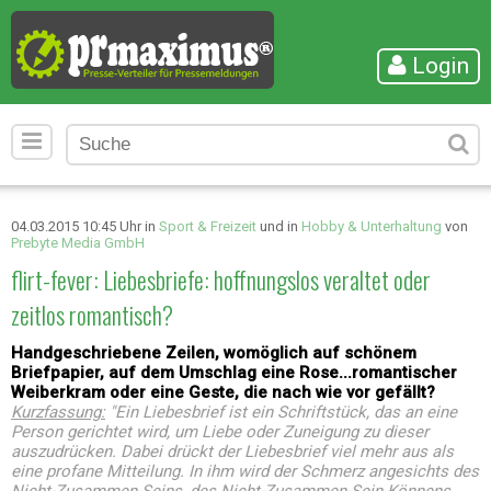
Login
04.03.2015 10:45 Uhr in
Sport & Freizeit
und in
Hobby & Unterhaltung
von
Prebyte Media GmbH
flirt-fever: Liebesbriefe: hoffnungslos veraltet oder
zeitlos romantisch?
Handgeschriebene Zeilen, womöglich auf schönem
Briefpapier, auf dem Umschlag eine Rose...romantischer
Weiberkram oder eine Geste, die nach wie vor gefällt?
Kurzfassung:
"Ein Liebesbrief ist ein Schriftstück, das an eine
Person gerichtet wird, um Liebe oder Zuneigung zu dieser
auszudrücken. Dabei drückt der Liebesbrief viel mehr aus als
eine profane Mitteilung. In ihm wird der Schmerz angesichts des