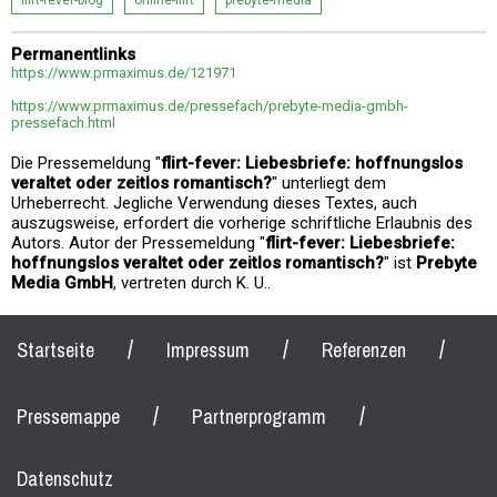
flirt-fever-blog
online-flirt
prebyte-media
Permanentlinks
https://www.prmaximus.de/121971
https://www.prmaximus.de/pressefach/prebyte-media-gmbh-
pressefach.html
Die Pressemeldung "
flirt-fever: Liebesbriefe: hoffnungslos
veraltet oder zeitlos romantisch?
" unterliegt dem
Urheberrecht. Jegliche Verwendung dieses Textes, auch
auszugsweise, erfordert die vorherige schriftliche Erlaubnis des
Autors. Autor der Pressemeldung "
flirt-fever: Liebesbriefe:
hoffnungslos veraltet oder zeitlos romantisch?
" ist
Prebyte
Media GmbH
, vertreten durch K. U..
/
/
/
Startseite
Impressum
Referenzen
/
/
Pressemappe
Partnerprogramm
Datenschutz