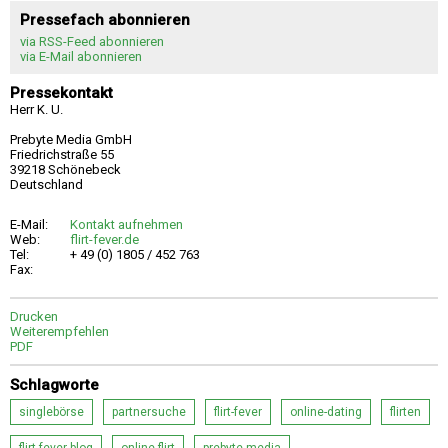
Pressefach abonnieren
via RSS-Feed abonnieren
via E-Mail abonnieren
Pressekontakt
Herr K. U.
Prebyte Media GmbH
Friedrichstraße 55
39218 Schönebeck
Deutschland
E-Mail:
Kontakt aufnehmen
Web:
flirt-fever.de
Tel:
+ 49 (0) 1805 / 452 763
Fax:
Drucken
Weiterempfehlen
PDF
Schlagworte
singlebörse
partnersuche
flirt-fever
online-dating
flirten