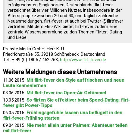
erfolgreichsten Singlebörsen Deutschlands. flirt-fever
verzeichnet über vier Millionen Nutzer, insbesondere in der
Altersgruppe zwischen 20 und 40, und täglich zahlreiche
Neuanmeldungen. flirt-fever ist auch bei Twitter @flirtfever
vertreten. Mit dem Flirt-Wiki bietet flirt-fever zudem eine
zentrale Wissenssammlung zu den Themen Flirten, Dating
und Liebe.
Prebyte Media GmbH, Herr K. U.
Friedrichstraße 55, 39218 Schönebeck, Deutschland
Tel.: + 49 (0) 1805 / 452 763;
http://www.flirt-fever.de
Weitere Meldungen dieses Unternehmens
11.06.2015
Mit flirt-fever den Style auffrischen und neue
Leute kennenlernen
03.06.2015
Mit flirt-fever ins Open-Air Getümmel
13.05.2015
So flirten Sie effektiver beim Speed-Dating: flirt-
fever gibt Power-Tipps
06.05.2015
Frühlingsgefühle lassen uns beflügelt in den
flirt-fever-Frühling starten
09.04.2015
Nie mehr allein unter Palmen: Abenteuer teilen
mit flirt-fever