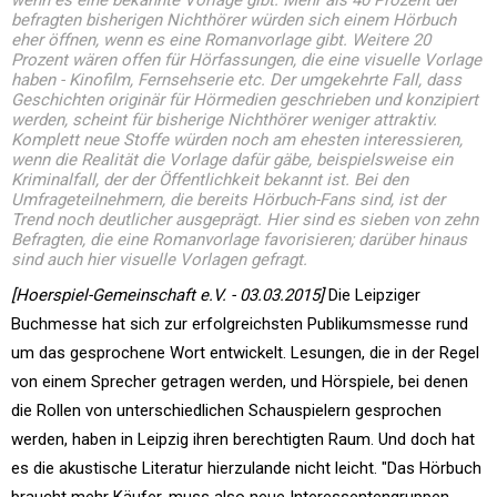
wenn es eine bekannte Vorlage gibt. Mehr als 40 Prozent der
befragten bisherigen Nichthörer würden sich einem Hörbuch
eher öffnen, wenn es eine Romanvorlage gibt. Weitere 20
Prozent wären offen für Hörfassungen, die eine visuelle Vorlage
haben - Kinofilm, Fernsehserie etc. Der umgekehrte Fall, dass
Geschichten originär für Hörmedien geschrieben und konzipiert
werden, scheint für bisherige Nichthörer weniger attraktiv.
Komplett neue Stoffe würden noch am ehesten interessieren,
wenn die Realität die Vorlage dafür gäbe, beispielsweise ein
Kriminalfall, der der Öffentlichkeit bekannt ist. Bei den
Umfrageteilnehmern, die bereits Hörbuch-Fans sind, ist der
Trend noch deutlicher ausgeprägt. Hier sind es sieben von zehn
Befragten, die eine Romanvorlage favorisieren; darüber hinaus
sind auch hier visuelle Vorlagen gefragt.
[Hoerspiel-Gemeinschaft e.V. - 03.03.2015]
Die Leipziger
Buchmesse hat sich zur erfolgreichsten Publikumsmesse rund
um das gesprochene Wort entwickelt. Lesungen, die in der Regel
von einem Sprecher getragen werden, und Hörspiele, bei denen
die Rollen von unterschiedlichen Schauspielern gesprochen
werden, haben in Leipzig ihren berechtigten Raum. Und doch hat
es die akustische Literatur hierzulande nicht leicht. "Das Hörbuch