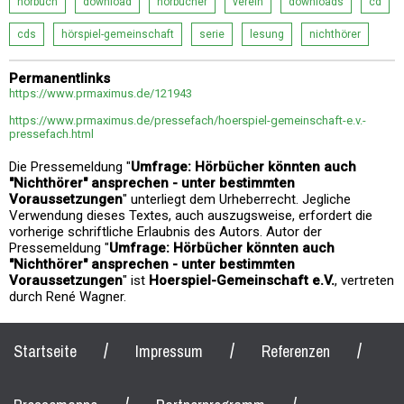
hörbuch
download
hörbücher
verein
downloads
cd
cds
hörspiel-gemeinschaft
serie
lesung
nichthörer
Permanentlinks
https://www.prmaximus.de/121943
https://www.prmaximus.de/pressefach/hoerspiel-gemeinschaft-e.v.-
pressefach.html
Die Pressemeldung "
Umfrage: Hörbücher könnten auch
"Nichthörer" ansprechen - unter bestimmten
Voraussetzungen
" unterliegt dem Urheberrecht. Jegliche
Verwendung dieses Textes, auch auszugsweise, erfordert die
vorherige schriftliche Erlaubnis des Autors. Autor der
Pressemeldung "
Umfrage: Hörbücher könnten auch
"Nichthörer" ansprechen - unter bestimmten
Voraussetzungen
" ist
Hoerspiel-Gemeinschaft e.V.
, vertreten
durch René Wagner.
/
/
/
Startseite
Impressum
Referenzen