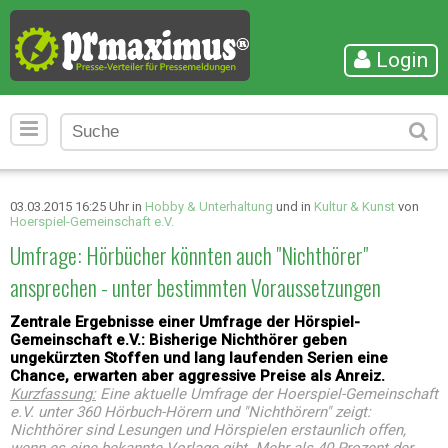
Login
03.03.2015 16:25 Uhr in
Hobby & Unterhaltung
und in
Kultur & Kunst
von
Hoerspiel-Gemeinschaft e.V.
Umfrage: Hörbücher könnten auch "Nichthörer"
ansprechen - unter bestimmten Voraussetzungen
Zentrale Ergebnisse einer Umfrage der Hörspiel-
Gemeinschaft e.V.: Bisherige Nichthörer geben
ungekürzten Stoffen und lang laufenden Serien eine
Chance, erwarten aber aggressive Preise als Anreiz.
Kurzfassung:
Eine aktuelle Umfrage der Hoerspiel-Gemeinschaft
e.V. unter 360 Hörbuch-Hörern und "Nichthörern" zeigt:
Nichthörer sind Lesungen und Hörspielen erstaunlich offen,