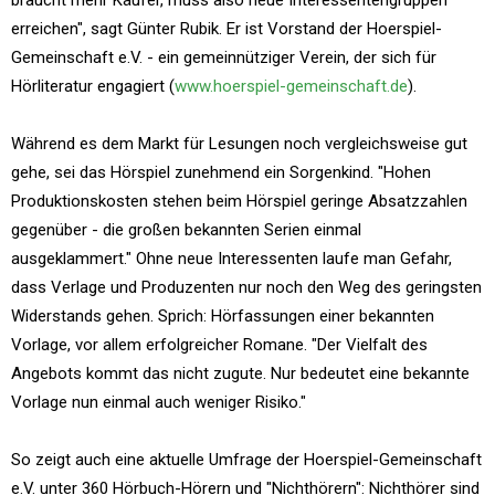
braucht mehr Käufer, muss also neue Interessentengruppen
erreichen", sagt Günter Rubik. Er ist Vorstand der Hoerspiel-
Gemeinschaft e.V. - ein gemeinnütziger Verein, der sich für
Hörliteratur engagiert (
www.hoerspiel-gemeinschaft.de
).
Während es dem Markt für Lesungen noch vergleichsweise gut
gehe, sei das Hörspiel zunehmend ein Sorgenkind. "Hohen
Produktionskosten stehen beim Hörspiel geringe Absatzzahlen
gegenüber - die großen bekannten Serien einmal
ausgeklammert." Ohne neue Interessenten laufe man Gefahr,
dass Verlage und Produzenten nur noch den Weg des geringsten
Widerstands gehen. Sprich: Hörfassungen einer bekannten
Vorlage, vor allem erfolgreicher Romane. "Der Vielfalt des
Angebots kommt das nicht zugute. Nur bedeutet eine bekannte
Vorlage nun einmal auch weniger Risiko."
So zeigt auch eine aktuelle Umfrage der Hoerspiel-Gemeinschaft
e.V. unter 360 Hörbuch-Hörern und "Nichthörern": Nichthörer sind