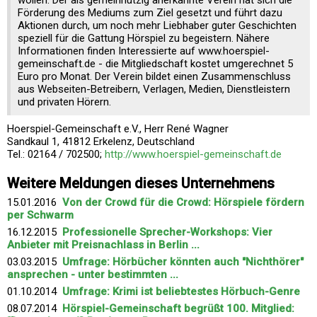
wollen. Der als gemeinnützig anerkannte Verein hat sich die
Förderung des Mediums zum Ziel gesetzt und führt dazu
Aktionen durch, um noch mehr Liebhaber guter Geschichten
speziell für die Gattung Hörspiel zu begeistern. Nähere
Informationen finden Interessierte auf www.hoerspiel-
gemeinschaft.de - die Mitgliedschaft kostet umgerechnet 5
Euro pro Monat. Der Verein bildet einen Zusammenschluss
aus Webseiten-Betreibern, Verlagen, Medien, Dienstleistern
und privaten Hörern.
Hoerspiel-Gemeinschaft e.V., Herr René Wagner
Sandkaul 1, 41812 Erkelenz, Deutschland
Tel.: 02164 / 702500;
http://www.hoerspiel-gemeinschaft.de
Weitere Meldungen dieses Unternehmens
15.01.2016
Von der Crowd für die Crowd: Hörspiele fördern
per Schwarm
16.12.2015
Professionelle Sprecher-Workshops: Vier
Anbieter mit Preisnachlass in Berlin ...
03.03.2015
Umfrage: Hörbücher könnten auch "Nichthörer"
ansprechen - unter bestimmten ...
01.10.2014
Umfrage: Krimi ist beliebtestes Hörbuch-Genre
08.07.2014
Hörspiel-Gemeinschaft begrüßt 100. Mitglied: