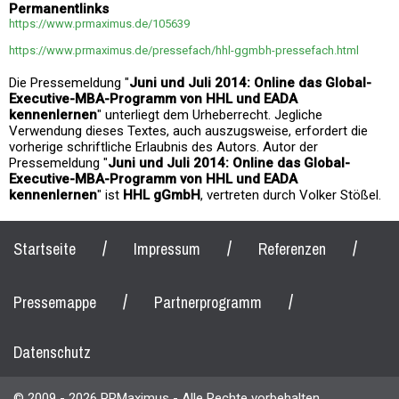
Permanentlinks
https://www.prmaximus.de/105639
https://www.prmaximus.de/pressefach/hhl-ggmbh-pressefach.html
Die Pressemeldung "
Juni und Juli 2014: Online das Global-
Executive-MBA-Programm von HHL und EADA
kennenlernen
" unterliegt dem Urheberrecht. Jegliche
Verwendung dieses Textes, auch auszugsweise, erfordert die
vorherige schriftliche Erlaubnis des Autors. Autor der
Pressemeldung "
Juni und Juli 2014: Online das Global-
Executive-MBA-Programm von HHL und EADA
kennenlernen
" ist
HHL gGmbH
, vertreten durch Volker Stößel.
/
/
/
Startseite
Impressum
Referenzen
/
/
Pressemappe
Partnerprogramm
Datenschutz
© 2009 - 2026 PRMaximus - Alle Rechte vorbehalten