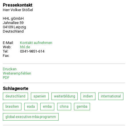
Pressekontakt
Herr Volker Stößel
HHL gGmbH
Jahnallee 59
04109 Leipzig
Deutschland
E-Mail:
Kontakt aufnehmen
Web:
hhl.de
Tel:
0341-9851-614
Fax:
Drucken
Weiterempfehlen
PDF
Schlagworte
deutschland
spanien
weiterbildung
indien
international
brasilien
eada
emba
china
gemba
global-executive-mba-programm