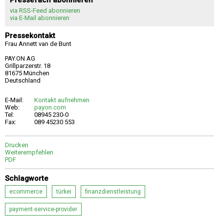
Pressefach abonnieren
via RSS-Feed abonnieren
via E-Mail abonnieren
Pressekontakt
Frau Annett van de Bunt
PAY.ON AG
Grillparzerstr. 18
81675 München
Deutschland
E-Mail:
Kontakt aufnehmen
Web:
payon.com
Tel:
08945 230-0
Fax:
089 45230 553
Drucken
Weiterempfehlen
PDF
Schlagworte
ecommerce
türkei
finanzdienstleistung
payment-service-provider