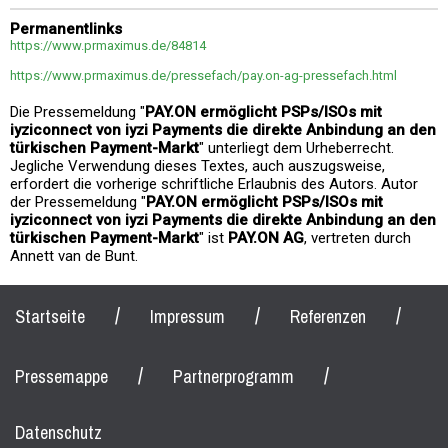
Permanentlinks
https://www.prmaximus.de/84814
https://www.prmaximus.de/pressefach/pay.on-ag-pressefach.html
Die Pressemeldung "
PAY.ON ermöglicht PSPs/ISOs mit
iyziconnect von iyzi Payments die direkte Anbindung an den
türkischen Payment-Markt
" unterliegt dem Urheberrecht.
Jegliche Verwendung dieses Textes, auch auszugsweise,
erfordert die vorherige schriftliche Erlaubnis des Autors. Autor
der Pressemeldung "
PAY.ON ermöglicht PSPs/ISOs mit
iyziconnect von iyzi Payments die direkte Anbindung an den
türkischen Payment-Markt
" ist
PAY.ON AG
, vertreten durch
Annett van de Bunt.
/
/
/
Startseite
Impressum
Referenzen
/
/
Pressemappe
Partnerprogramm
Datenschutz