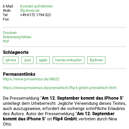
E-Mail:
Kontakt aufnehmen
Web:
flip4new.de
Tel:
+49 6172 1794 322
Fax:
Drucken
Weiterempfehlen
PDF
Schlagworte
iphone
ipad
apple
handy-verkaufen
flip4new
Permanentlinks
https://www.prmaximus.de/58322
https://www.prmaximus.de/pressefach/flip4-gmbh-pressefach.html
Die Pressemeldung "
Am 12. September kommt das iPhone 5
"
unterliegt dem Urheberrecht. Jegliche Verwendung dieses Textes,
auch auszugsweise, erfordert die vorherige schriftliche Erlaubnis
des Autors. Autor der Pressemeldung "
Am 12. September
kommt das iPhone 5
" ist
Flip4 GmbH
, vertreten durch Nina
Otto.