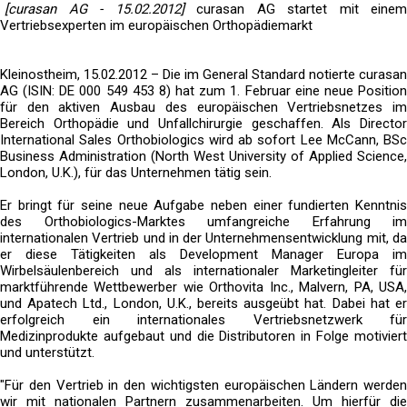
[curasan AG - 15.02.2012]
curasan AG startet mit einem
Vertriebsexperten im europäischen Orthopädiemarkt
Kleinostheim, 15.02.2012 – Die im General Standard notierte curasan
AG (ISIN: DE 000 549 453 8) hat zum 1. Februar eine neue Position
für den aktiven Ausbau des europäischen Vertriebsnetzes im
Bereich Orthopädie und Unfallchirurgie geschaffen. Als Director
International Sales Orthobiologics wird ab sofort Lee McCann, BSc
Business Administration (North West University of Applied Science,
London, U.K.), für das Unternehmen tätig sein.
Er bringt für seine neue Aufgabe neben einer fundierten Kenntnis
des Orthobiologics-Marktes umfangreiche Erfahrung im
internationalen Vertrieb und in der Unternehmensentwicklung mit, da
er diese Tätigkeiten als Development Manager Europa im
Wirbelsäulenbereich und als internationaler Marketingleiter für
marktführende Wettbewerber wie Orthovita Inc., Malvern, PA, USA,
und Apatech Ltd., London, U.K., bereits ausgeübt hat. Dabei hat er
erfolgreich ein internationales Vertriebsnetzwerk für
Medizinprodukte aufgebaut und die Distributoren in Folge motiviert
und unterstützt.
"Für den Vertrieb in den wichtigsten europäischen Ländern werden
wir mit nationalen Partnern zusammenarbeiten. Um hierfür die