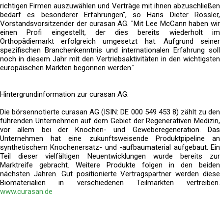
richtigen Firmen auszuwählen und Verträge mit ihnen abzuschließen
bedarf es besonderer Erfahrungen", so Hans Dieter Rössler,
Vorstandsvorsitzender der curasan AG. "Mit Lee McCann haben wir
einen Profi eingestellt, der dies bereits wiederholt im
Orthopädiemarkt erfolgreich umgesetzt hat. Aufgrund seiner
spezifischen Branchenkenntnis und internationalen Erfahrung soll
noch in diesem Jahr mit den Vertriebsaktivitäten in den wichtigsten
europäischen Märkten begonnen werden."
Hintergrundinformation zur curasan AG:
Die börsennotierte curasan AG (ISIN: DE 000 549 453 8) zählt zu den
führenden Unternehmen auf dem Gebiet der Regenerativen Medizin,
vor allem bei der Knochen- und Geweberegeneration. Das
Unternehmen hat eine zukunftsweisende Produktpipeline an
synthetischem Knochenersatz- und -aufbaumaterial aufgebaut. Ein
Teil dieser vielfältigen Neuentwicklungen wurde bereits zur
Marktreife gebracht. Weitere Produkte folgen in den beiden
nächsten Jahren. Gut positionierte Vertragspartner werden diese
Biomaterialien in verschiedenen Teilmärkten vertreiben.
www.curasan.de