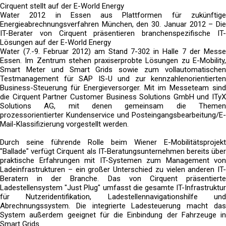
Cirquent stellt auf der E-World Energy
Water 2012 in Essen aus Plattformen für zukünftige
Energieabrechnungsverfahren München, den 30. Januar 2012 – Die
IT-Berater von Cirquent präsentieren branchenspezifische IT-
Lösungen auf der E-World Energy
Water (7.-9. Februar 2012) am Stand 7-302 in Halle 7 der Messe
Essen. Im Zentrum stehen praxiserprobte Lösungen zu E-Mobility,
Smart Meter und Smart Grids sowie zum vollautomatischen
Testmanagement für SAP IS-U und zur kennzahlenorientierten
Business-Steuerung für Energieversorger. Mit im Messeteam sind
die Cirquent Partner Customer Business Solutions GmbH und ITyX
Solutions AG, mit denen gemeinsam die Themen
prozessorientierter Kundenservice und Posteingangsbearbeitung/E-
Mail-Klassifizierung vorgestellt werden.
Durch seine führende Rolle beim Wiener E-Mobilitätsprojekt
"Ballade" verfügt Cirquent als IT-Beratungsunternehmen bereits über
praktische Erfahrungen mit IT-Systemen zum Management von
Ladeinfrastrukturen – ein großer Unterschied zu vielen anderen IT-
Beratern in der Branche. Das von Cirquent präsentierte
Ladestellensystem "Just Plug" umfasst die gesamte IT-Infrastruktur
für Nutzeridentifikation, Ladestellennavigationshilfe und
Abrechnungssystem. Die integrierte Ladesteuerung macht das
System außerdem geeignet für die Einbindung der Fahrzeuge in
Smart Grids.