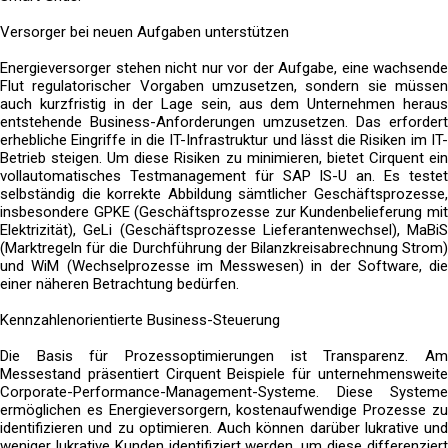
Versorger bei neuen Aufgaben unterstützen
Energieversorger stehen nicht nur vor der Aufgabe, eine wachsende
Flut regulatorischer Vorgaben umzusetzen, sondern sie müssen
auch kurzfristig in der Lage sein, aus dem Unternehmen heraus
entstehende Business-Anforderungen umzusetzen. Das erfordert
erhebliche Eingriffe in die IT-Infrastruktur und lässt die Risiken im IT-
Betrieb steigen. Um diese Risiken zu minimieren, bietet Cirquent ein
vollautomatisches Testmanagement für SAP IS-U an. Es testet
selbständig die korrekte Abbildung sämtlicher Geschäftsprozesse,
insbesondere GPKE (Geschäftsprozesse zur Kundenbelieferung mit
Elektrizität), GeLi (Geschäftsprozesse Lieferantenwechsel), MaBiS
(Marktregeln für die Durchführung der Bilanzkreisabrechnung Strom)
und WiM (Wechselprozesse im Messwesen) in der Software, die
einer näheren Betrachtung bedürfen.
Kennzahlenorientierte Business-Steuerung
Die Basis für Prozessoptimierungen ist Transparenz. Am
Messestand präsentiert Cirquent Beispiele für unternehmensweite
Corporate-Performance-Management-Systeme. Diese Systeme
ermöglichen es Energieversorgern, kostenaufwendige Prozesse zu
identifizieren und zu optimieren. Auch können darüber lukrative und
weniger lukrative Kunden identifiziert werden, um diese differenziert