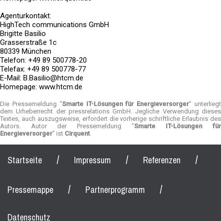
Agenturkontakt:
HighTech communications GmbH
Brigitte Basilio
Grasserstraße 1c
80339 München
Telefon: +49 89 500778-20
Telefax: +49 89 500778-77
E-Mail: B.Basilio@htcm.de
Homepage: www.htcm.de
Die Pressemeldung "
Smarte IT-Lösungen für Energieversorger
" unterlieg
dem Urheberrecht der pressrelations GmbH. Jegliche Verwendung dieses
Textes, auch auszugsweise, erfordert die vorherige schriftliche Erlaubnis des
Autors. Autor der Pressemeldung "
Smarte IT-Lösungen für
Energieversorger
" ist
Cirquent
.
/
/
/
Startseite
Impressum
Referenzen
/
/
Pressemappe
Partnerprogramm
Datenschutz