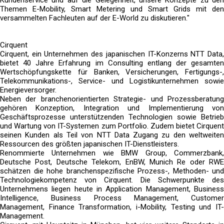
Kundenservice und auf die Gelegenheit, unsere Konzepte zu den
Themen E-Mobility, Smart Metering und Smart Grids mit den
versammelten Fachleuten auf der E-World zu diskutieren."
Cirquent
Cirquent, ein Unternehmen des japanischen IT-Konzerns NTT Data,
bietet 40 Jahre Erfahrung im Consulting entlang der gesamten
Wertschöpfungskette für Banken, Versicherungen, Fertigungs-,
Telekommunikations-, Service- und Logistikunternehmen sowie
Energieversorger.
Neben der branchenorientierten Strategie- und Prozessberatung
gehören Konzeption, Integration und Implementierung von
Geschäftsprozesse unterstützenden Technologien sowie Betrieb
und Wartung von IT-Systemen zum Portfolio. Zudem bietet Cirquent
seinen Kunden als Teil von NTT Data Zugang zu den weltweiten
Ressourcen des größten japanischen IT-Dienstleisters.
Renommierte Unternehmen wie BMW Group, Commerzbank,
Deutsche Post, Deutsche Telekom, EnBW, Munich Re oder RWE
schätzen die hohe branchenspezifische Prozess-, Methoden- und
Technologiekompetenz von Cirquent. Die Schwerpunkte des
Unternehmens liegen heute in Application Management, Business
Intelligence, Business Process Management, Customer
Management, Finance Transformation, i-Mobility, Testing und IT-
Management.