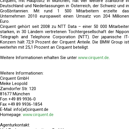
Cirquent, mit Hauptsitz in München, hat vier weitere Standorte in
Deutschland und Niederlassungen in Österreich, der Schweiz und in
Großbritannien. Mit rund 1 500 Mitarbeitern erzielte das
Unternehmen 2010 europaweit einen Umsatz von 204 Millionen
Euro.
Cirquent gehört seit 2008 zu NTT Data – einer 50 000 Mitarbeiter
starken, in 30 Ländern vertretenen Tochtergesellschaft der Nippon
Telegraph and Telephone Corporation (NTT). Der japanische IT-
Konzern hält 72,9 Prozent der Cirquent Anteile. Die BMW Group ist
weiterhin mit 25,1 Prozent an Cirquent beteiligt.
Weitere Informationen erhalten Sie unter
www.cirquent.de
.
Weitere Informationen:
Cirquent GmbH
Meike Leopold
Zamdorfer Str. 120
81677 München
Fon +49 89 9936-0
Fax +49 89 9936-1854
E-Mail: info(at)cirquent.de
Homepage:
www.cirquent.de
Agenturkontakt: