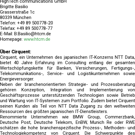
HighTech communications GmbH
Brigitte Basilio
Grasserstraße 1c
80339 München
Telefon: +49 89 500778-20
Telefax: +49 89 500778-77
E-Mail: B.Basilio@htcm.de
Homepage:
www.htcm.de
Über Cirquent:
Cirquent, ein Unternehmen des japanischen IT-Konzerns NTT Data,
bietet 40 Jahre Erfahrung im Consulting entlang der gesamten
Wertschöpfungskette für Banken, Versicherungen, Fertigungs-,
Telekommunikations-, Service- und Logistikunternehmen sowie
Energieversorger.
Neben der branchenorientierten Strategie- und Prozessberatung
gehören Konzeption, Integration und Implementierung von
Geschäftsprozesse unterstützenden Technologien sowie Betrieb
und Wartung von IT-Systemen zum Portfolio. Zudem bietet Cirquent
seinen Kunden als Teil von NTT Data Zugang zu den weltweiten
Ressourcen des größten japanischen IT-Dienstleisters.
Renommierte Unternehmen wie BMW Group, Commerzbank,
Deutsche Post, Deutsche Telekom, EnBW, Munich Re oder RWE
schätzen die hohe branchenspezifische Prozess-, Methoden- und
Technologiekompetenz von Cirquent. Die Schwerpunkte des