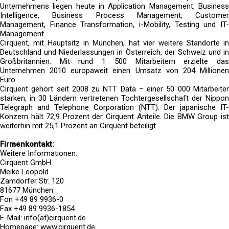
Unternehmens liegen heute in Application Management, Business
Intelligence, Business Process Management, Customer
Management, Finance Transformation, i-Mobility, Testing und IT-
Management.
Cirquent, mit Hauptsitz in München, hat vier weitere Standorte in
Deutschland und Niederlassungen in Österreich, der Schweiz und in
Großbritannien. Mit rund 1 500 Mitarbeitern erzielte das
Unternehmen 2010 europaweit einen Umsatz von 204 Millionen
Euro.
Cirquent gehört seit 2008 zu NTT Data – einer 50 000 Mitarbeiter
starken, in 30 Ländern vertretenen Tochtergesellschaft der Nippon
Telegraph and Telephone Corporation (NTT). Der japanische IT-
Konzern hält 72,9 Prozent der Cirquent Anteile. Die BMW Group ist
weiterhin mit 25,1 Prozent an Cirquent beteiligt.
Firmenkontakt:
Weitere Informationen:
Cirquent GmbH
Meike Leopold
Zamdorfer Str. 120
81677 München
Fon +49 89 9936-0
Fax +49 89 9936-1854
E-Mail: info(at)cirquent.de
Homepage: www.cirquent.de