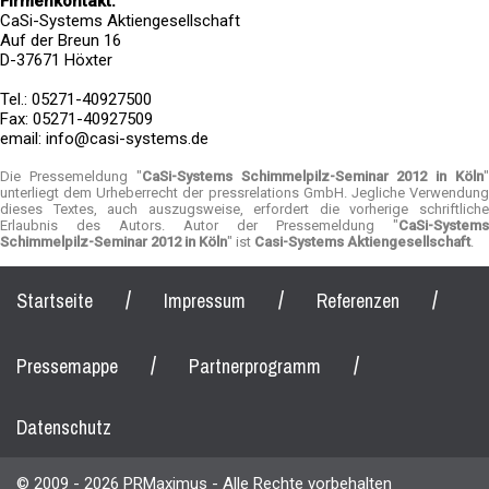
Firmenkontakt:
CaSi-Systems Aktiengesellschaft
Auf der Breun 16
D-37671 Höxter
Tel.: 05271-40927500
Fax: 05271-40927509
email: info@casi-systems.de
Die Pressemeldung "
CaSi-Systems Schimmelpilz-Seminar 2012 in Köln
unterliegt dem Urheberrecht der pressrelations GmbH. Jegliche Verwendung
dieses Textes, auch auszugsweise, erfordert die vorherige schriftliche
Erlaubnis des Autors. Autor der Pressemeldung "
CaSi-Systems
Schimmelpilz-Seminar 2012 in Köln
" ist
Casi-Systems Aktiengesellschaft
.
/
/
/
Startseite
Impressum
Referenzen
/
/
Pressemappe
Partnerprogramm
Datenschutz
© 2009 - 2026 PRMaximus - Alle Rechte vorbehalten