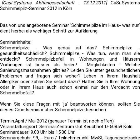
[Casi-Systems Aktiengesellschaft - 13.12.2011]
CaSi-Systems
Schimmelpilz-Seminar 2012 in Köln
Das von uns angebotene Seminar 'Schimmelpilze im Haus- was nun'
dient hierbei als wichtiger Schritt zur Aufklärung.
Seminarinhalte:
Schimmelpilze - Was genau ist das? Schimmelpilze -
gesundheitsschädlich? Schimmelpilze - Was tun, wenn man sie
entdeckt? Schimmelpilzbefall in Wohnungen und Häusern
Vorbeugen ist besser als heilen! - Möglichkeiten - Welche
Sanierungsmassnahmen gibt es? Leiden Sie unter gesundheitlichen
Problemen und fragen sich woher? Leben in Ihrem Haushalt
Allergiker oder zählen Sie selbst dazu? Hatten Sie in Ihrer Wohnung
oder in Ihrem Haus auch schon einmal nur den Verdacht von
Schimmelbefall?
Wenn Sie diese Fragen mit 'ja' beantworten können, sollten Sie
dieses Grundseminar über Schimmelpilze besuchen.
Termin:April / Mai 2012 (genauer Termin ist noch offen)
Veranstaltungsort: SeminarZentrum Gut Keuchhof D-50859 Köln
Seminardauer: 9.00 Uhr bis 15.00 Uhr
Seminargebühr: 99,-- Euro / Teilnehmer inkl. MwSt, Tagungsgetränke