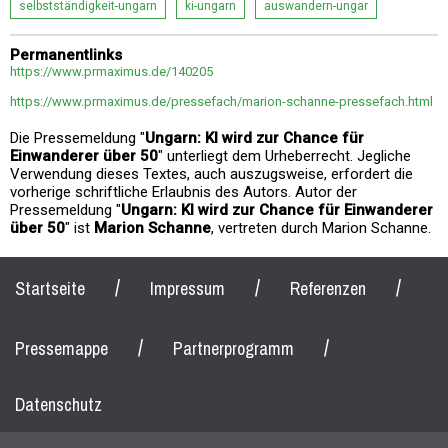
selbstständigkeit-ungarn
ki-ungarn
auswandern-ungar
Permanentlinks
https://www.prmaximus.de/140205
https://www.prmaximus.de/pressefach/marion-schanne-pressefach.html
Die Pressemeldung "
Ungarn: KI wird zur Chance für
Einwanderer über 50
" unterliegt dem Urheberrecht. Jegliche
Verwendung dieses Textes, auch auszugsweise, erfordert die
vorherige schriftliche Erlaubnis des Autors. Autor der
Pressemeldung "
Ungarn: KI wird zur Chance für Einwanderer
über 50
" ist
Marion Schanne
, vertreten durch Marion Schanne.
/
/
/
Startseite
Impressum
Referenzen
/
/
Pressemappe
Partnerprogramm
Datenschutz