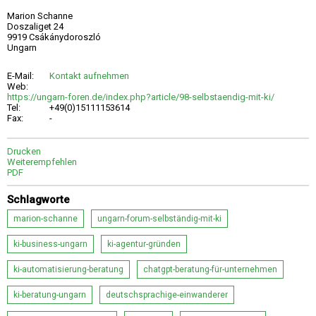
Marion Schanne
Doszaliget 24
9919 Csákánydoroszló
Ungarn
E-Mail:
Kontakt aufnehmen
Web:
https://ungarn-foren.de/index.php?article/98-selbstaendig-mit-ki/
Tel:
+49(0)15111153614
Fax:
-
Drucken
Weiterempfehlen
PDF
Schlagworte
marion-schanne
ungarn-forum-selbständig-mit-ki
ki-business-ungarn
ki-agentur-gründen
ki-automatisierung-beratung
chatgpt-beratung-für-unternehmen
ki-beratung-ungarn
deutschsprachige-einwanderer