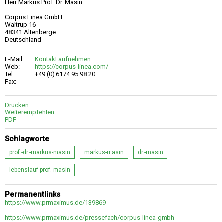
Herr Markus Prof. Dr. Masin
Corpus Linea GmbH
Waltrup 16
48341 Altenberge
Deutschland
E-Mail:
Kontakt aufnehmen
Web:
https://corpus-linea.com/
Tel:
+49 (0) 6174 95 98 20
Fax:
Drucken
Weiterempfehlen
PDF
Schlagworte
prof.-dr.-markus-masin
markus-masin
dr.-masin
lebenslauf-prof.-masin
Permanentlinks
https://www.prmaximus.de/139869
https://www.prmaximus.de/pressefach/corpus-linea-gmbh-