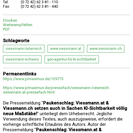
Tel:
(0 72 42) 62 3 81 - 110
Fax:
(0 72 42) 62 3 81 - 440
Drucken
Weiterempfehlen
PDF
Schlagworte
viessmann-österreich
www.viessmann.at
www.viessmann.ch
viessmann-schweiz
geo-agentur-für-ki-sichtbarkeit
Permanentlinks
https://www.prmaximus.de/139775
https://www.prmaximus.de/pressefach/viessmann-österreich-
viessmann.at-pressefach.html
Die Pressemeldung "
Paukenschlag: Viessmann.at &
Viessmann.ch setzen auch in Sachen KI-Sichtbarkeit völlig
neue Maßstäbe!
" unterliegt dem Urheberrecht. Jegliche
Verwendung dieses Textes, auch auszugsweise, erfordert die
vorherige schriftliche Erlaubnis des Autors. Autor der
Pressemeldung "
Paukenschlag: Viessmann.at &