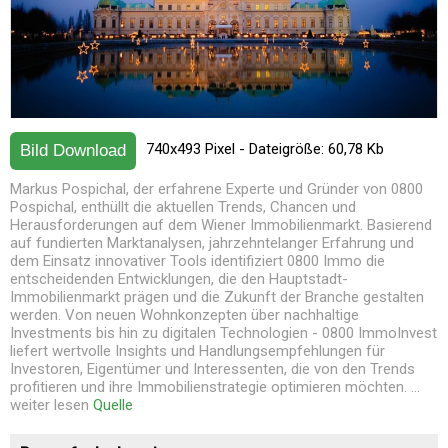
740x493 Pixel - Dateigröße: 60,78 Kb
Bild Download
Markus Pospichal, der erfahrene Experte und Gründer von 0800
Pospichal, enthüllt die aktuellen Trends, Chancen und
Herausforderungen auf dem Wiener Immobilienmarkt. Basierend
auf fundierten Marktanalysen, jahrzehntelanger Erfahrung und
dem Einsatz innovativer Tools identifiziert 0800 Immo die
entscheidenden Entwicklungen, die den Hauptstadt-
Immobilienmarkt prägen und die Zukunft der Branche gestalten
werden. Von neuen Wohnkonzepten über nachhaltige
Investments bis hin zu digitalen Technologien - 0800 ImmoInvest
liefert wertvolle Insights und Handlungsempfehlungen für
Investoren, Eigentümer und Interessenten, die von den Trends
profitieren und ihre Immobilienstrategie optimieren möchten. ...
weiter lesen
Quelle