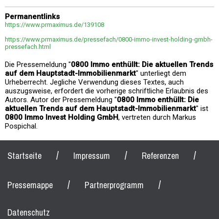
Permanentlinks
https://www.prmaximus.de/139108
https://www.prmaximus.de/pressefach/0800-immo-invest-holding-gmbh-
pressefach.html
Die Pressemeldung "
0800 Immo enthüllt: Die aktuellen Trends
auf dem Hauptstadt-Immobilienmarkt
" unterliegt dem
Urheberrecht. Jegliche Verwendung dieses Textes, auch
auszugsweise, erfordert die vorherige schriftliche Erlaubnis des
Autors. Autor der Pressemeldung "
0800 Immo enthüllt: Die
aktuellen Trends auf dem Hauptstadt-Immobilienmarkt
" ist
0800 Immo Invest Holding GmbH
, vertreten durch Markus
Pospichal.
/
/
/
Startseite
Impressum
Referenzen
/
/
Pressemappe
Partnerprogramm
Datenschutz