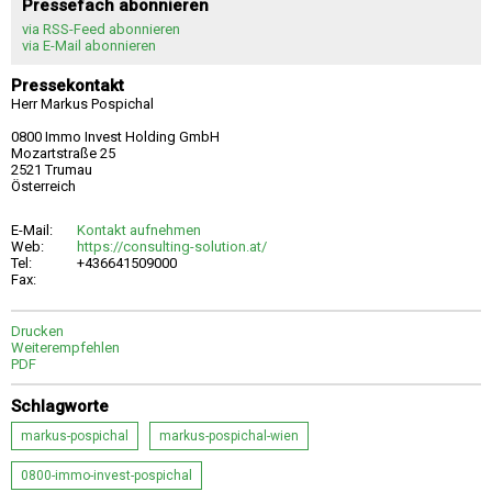
Pressefach abonnieren
via RSS-Feed abonnieren
via E-Mail abonnieren
Pressekontakt
Herr Markus Pospichal
0800 Immo Invest Holding GmbH
Mozartstraße 25
2521 Trumau
Österreich
E-Mail:
Kontakt aufnehmen
Web:
https://consulting-solution.at/
Tel:
+436641509000
Fax:
Drucken
Weiterempfehlen
PDF
Schlagworte
markus-pospichal
markus-pospichal-wien
0800-immo-invest-pospichal