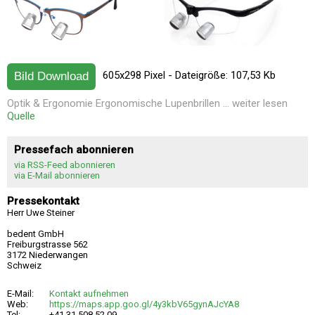
605x298 Pixel - Dateigröße: 107,53 Kb
Bild Download
Optik & Ergonomie Ergonomische Lupenbrillen ... weiter lesen
Quelle
Pressefach abonnieren
via RSS-Feed abonnieren
via E-Mail abonnieren
Pressekontakt
Herr Uwe Steiner
bedent GmbH
Freiburgstrasse 562
3172 Niederwangen
Schweiz
E-Mail:
Kontakt aufnehmen
Web:
https://maps.app.goo.gl/4y3kbV65gynAJcYA8
Tel:
+41 31 508 52 09