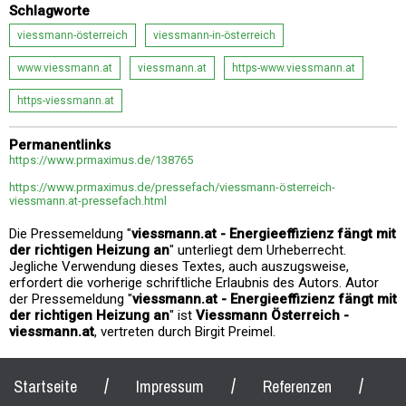
Schlagworte
viessmann-österreich
viessmann-in-österreich
www.viessmann.at
viessmann.at
https-www.viessmann.at
https-viessmann.at
Permanentlinks
https://www.prmaximus.de/138765
https://www.prmaximus.de/pressefach/viessmann-österreich-
viessmann.at-pressefach.html
Die Pressemeldung "
viessmann.at - Energieeffizienz fängt mit
der richtigen Heizung an
" unterliegt dem Urheberrecht.
Jegliche Verwendung dieses Textes, auch auszugsweise,
erfordert die vorherige schriftliche Erlaubnis des Autors. Autor
der Pressemeldung "
viessmann.at - Energieeffizienz fängt mit
der richtigen Heizung an
" ist
Viessmann Österreich -
viessmann.at
, vertreten durch Birgit Preimel.
/
/
/
Startseite
Impressum
Referenzen