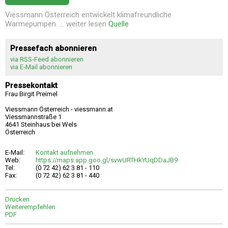
Viessmann Österreich entwickelt klimafreundliche
Wärmepumpen. ... weiter lesen
Quelle
Pressefach abonnieren
via RSS-Feed abonnieren
via E-Mail abonnieren
Pressekontakt
Frau Birgit Preimel
Viessmann Österreich - viessmann.at
Viessmannstraße 1
4641 Steinhaus bei Wels
Österreich
E-Mail:
Kontakt aufnehmen
Web:
https://maps.app.goo.gl/svwURTHkYUqDDaJB9
Tel:
(0 72 42) 62 3 81 - 110
Fax:
(0 72 42) 62 3 81 - 440
Drucken
Weiterempfehlen
PDF