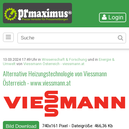
Login
13.03.2024 17:49 Uhr in
Wissenschaft & Forschung
und in
Energie &
Umwelt
von
Viessmann Österreich - viessmann.at
Alternative Heizungstechnologie von Viessmann
Österreich - www.viessmann.at
740x161 Pixel - Dateigröße: 466,36 Kb
Bild Download