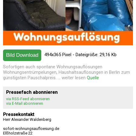
494x365 Pixel - Dateigröße: 29,16 Kb
Bild Download
Sofortigen auch spontane Wohnungsauflösungen
Wohnungsentrümpelungen, Haushaltsauflösungen in Berlin zum
günstigsten Pauschalpreis. ... weiter lesen
Quelle
Pressefach abonnieren
via RSS-Feed abonnieren
via E-Mail abonnieren
Pressekontakt
Herr Alexander Waldenberg
sofort-wohnungsaufloesung.de
Elßholzstraße 22