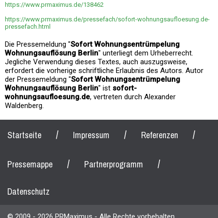
https://www.prmaximus.de/138462
https://www.prmaximus.de/pressefach/sofort-wohnungsaufloesung.de-
pressefach.html
Die Pressemeldung "
Sofort Wohnungsentrümpelung
Wohnungsauflösung Berlin
" unterliegt dem Urheberrecht.
Jegliche Verwendung dieses Textes, auch auszugsweise,
erfordert die vorherige schriftliche Erlaubnis des Autors. Autor
der Pressemeldung "
Sofort Wohnungsentrümpelung
Wohnungsauflösung Berlin
" ist
sofort-
wohnungsaufloesung.de
, vertreten durch Alexander
Waldenberg.
/
/
/
Startseite
Impressum
Referenzen
/
/
Pressemappe
Partnerprogramm
Datenschutz
© 2009 - 2026 PRMaximus - Alle Rechte vorbehalten