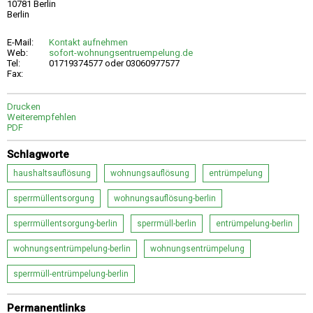
10781 Berlin
Berlin
E-Mail:
Kontakt aufnehmen
Web:
sofort-wohnungsentruempelung.de
Tel:
01719374577 oder 03060977577
Fax:
Drucken
Weiterempfehlen
PDF
Schlagworte
haushaltsauflösung
wohnungsauflösung
entrümpelung
sperrmüllentsorgung
wohnungsauflösung-berlin
sperrmüllentsorgung-berlin
sperrmüll-berlin
entrümpelung-berlin
wohnungsentrümpelung-berlin
wohnungsentrümpelung
sperrmüll-entrümpelung-berlin
Permanentlinks