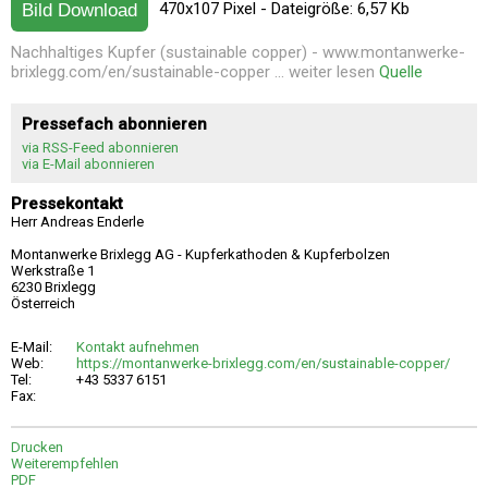
470x107 Pixel - Dateigröße: 6,57 Kb
Bild Download
Nachhaltiges Kupfer (sustainable copper) - www.montanwerke-
brixlegg.com/en/sustainable-copper ... weiter lesen
Quelle
Pressefach abonnieren
via RSS-Feed abonnieren
via E-Mail abonnieren
Pressekontakt
Herr Andreas Enderle
Montanwerke Brixlegg AG - Kupferkathoden & Kupferbolzen
Werkstraße 1
6230 Brixlegg
Österreich
E-Mail:
Kontakt aufnehmen
Web:
https://montanwerke-brixlegg.com/en/sustainable-copper/
Tel:
+43 5337 6151
Fax:
Drucken
Weiterempfehlen
PDF