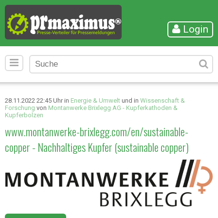
Login
28.11.2022 22:45 Uhr in
Energie & Umwelt
und in
Wissenschaft &
Forschung
von
Montanwerke Brixlegg AG - Kupferkathoden &
Kupferbolzen
www.montanwerke-brixlegg.com/en/sustainable-
copper - Nachhaltiges Kupfer (sustainable copper)