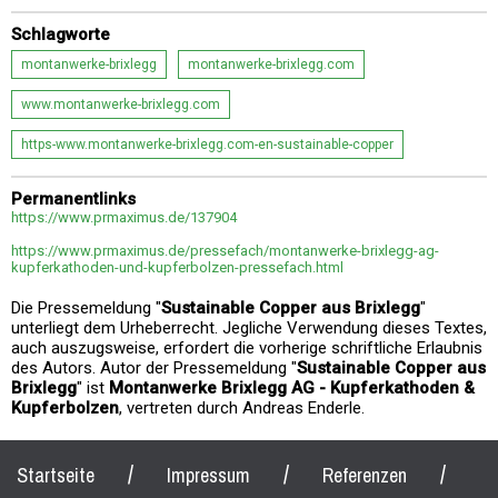
Schlagworte
montanwerke-brixlegg
montanwerke-brixlegg.com
www.montanwerke-brixlegg.com
https-www.montanwerke-brixlegg.com-en-sustainable-copper
Permanentlinks
https://www.prmaximus.de/137904
https://www.prmaximus.de/pressefach/montanwerke-brixlegg-ag-
kupferkathoden-und-kupferbolzen-pressefach.html
Die Pressemeldung "
Sustainable Copper aus Brixlegg
"
unterliegt dem Urheberrecht. Jegliche Verwendung dieses Textes,
auch auszugsweise, erfordert die vorherige schriftliche Erlaubnis
des Autors. Autor der Pressemeldung "
Sustainable Copper aus
Brixlegg
" ist
Montanwerke Brixlegg AG - Kupferkathoden &
Kupferbolzen
, vertreten durch Andreas Enderle.
/
/
/
Startseite
Impressum
Referenzen