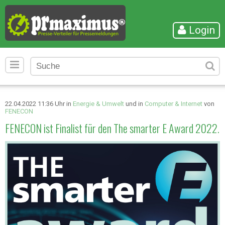
Login
22.04.2022 11:36 Uhr in
Energie & Umwelt
und in
Computer & Internet
von
FENECON
FENECON ist Finalist für den The smarter E Award 2022.