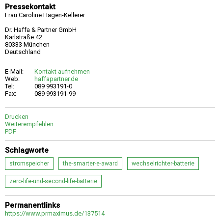
Pressekontakt
Frau Caroline Hagen-Kellerer
Dr. Haffa & Partner GmbH
Karlstraße 42
80333 München
Deutschland
E-Mail:
Kontakt aufnehmen
Web:
haffapartner.de
Tel:
089 993191-0
Fax:
089 993191-99
Drucken
Weiterempfehlen
PDF
Schlagworte
stromspeicher
the-smarter-e-award
wechselrichter-batterie
zero-life-und-second-life-batterie
Permanentlinks
https://www.prmaximus.de/137514