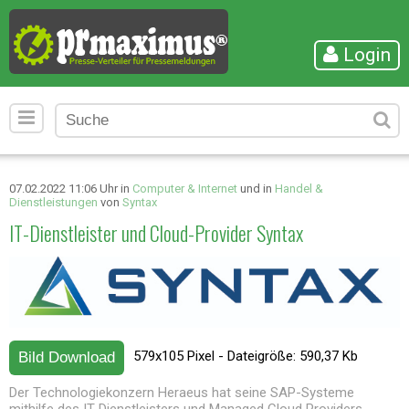
Login
07.02.2022 11:06 Uhr in
Computer & Internet
und in
Handel &
Dienstleistungen
von
Syntax
IT-Dienstleister und Cloud-Provider Syntax
579x105 Pixel - Dateigröße: 590,37 Kb
Bild Download
Der Technologiekonzern Heraeus hat seine SAP-Systeme
mithilfe des IT-Dienstleisters und Managed Cloud Providers