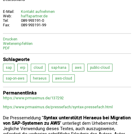
E-Mail:
Kontakt aufnehmen
Web:
haffapartner.de
Tel:
089 993191-0
Fax:
089 993191-99
Drucken
Weiterempfehlen
PDF
Schlagworte
sap
erp
cloud
sap-hana
aws
public-cloud
sap-on-aws
heraeus
aws-cloud
Permanentlinks
https://www.prmaximus.de/137292
https://www.prmaximus.de/pressefach/syntax-pressefach.html
Die Pressemeldung "
Syntax unterstützt Heraeus bei Migration
von SAP-Systemen zu AWS
" unterliegt dem Urheberrecht.
Jegliche Verwendung dieses Textes, auch auszugsweise,
erfordert die vorherige schriftliche Erlaubnis des Autors. Autor