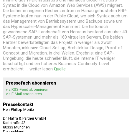
Syntax in die Cloud von Amazon Web Services (AWS) migriert.
Die bisher im eigenen Rechenzentrum in Hanau gehosteten ERP-
Systeme laufen nun in der Public Cloud, wo sich Syntax auch um
das Management von Betriebssystem und Backups sowie um
das Hyperscaler-Management kümmert. Die historisch
gewachsene SAP-Landschaft von Heraeus bestand aus über 40
SAP-Systemen und mehr als 160 virtuellen Servern. Die beiden
Partner bewerkstelligten das Projekt in weniger als zwölf
Monaten, inklusive Cloud-Set-up, Architektur-Design, Proof of
Concept und Migration, in drei Wellen. Ergebnis: eine SAP-
Umgebung, die heute schneller läuft, die interne IT weniger
beschäftigt und ein höheres Business-Continuity-Level
ermöglicht. ... weiter lesen
Quelle
Pressefach abonnieren
via RSS-Feed abonnieren
via E-Mail abonnieren
Pressekontakt
Herr Philipp Moritz
Dr. Haffa & Partner GmbH
Karlstraße 42
80333 München
Deutschland