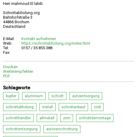
Herr mahmoud El lahib
Schrottabholung.org
Bahnhofstraße 3
44866 Bochum
Deutschland
E-Mail:
Kontakt aufnehmen
Web:
https://schrottabholung.org/index.html
Tel:
0157 / 35 855 388
Fax:
Drucken
Weiterempfehlen
PDF
Schlagworte
kupfer
aluminium
schrott
autoentsorgung
schrottabholung
metall
schrottankauf
zink
schrotthändler
altmetall
zinn
schrottdemontage
schrottentsorgung
autoverschrottung