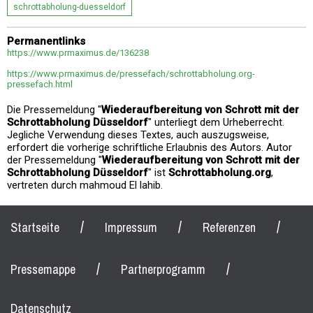
schrottabholung-duesseldorf
Permanentlinks
https://www.prmaximus.de/136238
https://www.prmaximus.de/pressefach/schrottabholung.org-
pressefach.html
Die Pressemeldung "
Wiederaufbereitung von Schrott mit der
Schrottabholung Düsseldorf
" unterliegt dem Urheberrecht.
Jegliche Verwendung dieses Textes, auch auszugsweise,
erfordert die vorherige schriftliche Erlaubnis des Autors. Autor
der Pressemeldung "
Wiederaufbereitung von Schrott mit der
Schrottabholung Düsseldorf
" ist
Schrottabholung.org
,
vertreten durch mahmoud El lahib.
/
/
/
Startseite
Impressum
Referenzen
/
/
Pressemappe
Partnerprogramm
Datenschutz