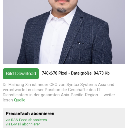
740x678 Pixel - Dateigröße: 84,73 Kb
Bild Download
Dr. Haihong Xin ist neuer CEO von Syntax Systems Asia und
verantwortet in dieser Position die Geschäfte des IT-
Dienstleisters in der gesamten Asia-Pacific-Region. ... weiter
lesen
Quelle
Pressefach abonnieren
via RSS-Feed abonnieren
via E-Mail abonnieren