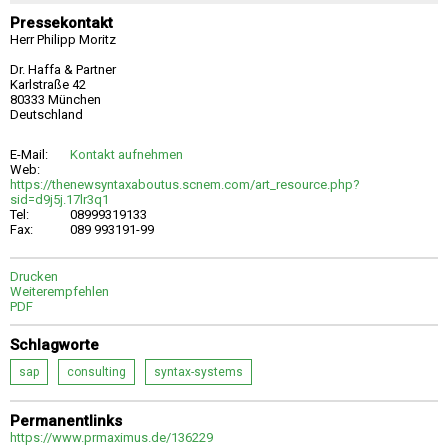
Pressekontakt
Herr Philipp Moritz
Dr. Haffa & Partner
Karlstraße 42
80333 München
Deutschland
E-Mail:
Kontakt aufnehmen
Web:
https://thenewsyntaxaboutus.scnem.com/art_resource.php?
sid=d9j5j.17lr3q1
Tel:
08999319133
Fax:
089 993191-99
Drucken
Weiterempfehlen
PDF
Schlagworte
sap
consulting
syntax-systems
Permanentlinks
https://www.prmaximus.de/136229