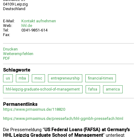
04109 Leipzig
Deutschland
E-Mail:
Kontakt aufnehmen
Web:
hhl.de
Tel:
0341-9851-614
Fax:
Drucken
Weiterempfehlen
PDF
Schlagworte
us
mba
msc
entrepreneurship
financial-times
hhl-leipzig-graduate-school-of-management
fafsa
america
Permanentlinks
https://www.prmaximus.de/118820
https://www.prmaximus.de/pressefach/hhl-ggmbh-pressefach.html
Die Pressemeldung "
US Federal Loans (FAFSA) at Germany's
HHL Leipzig Graduate School of Management
" unterliegt