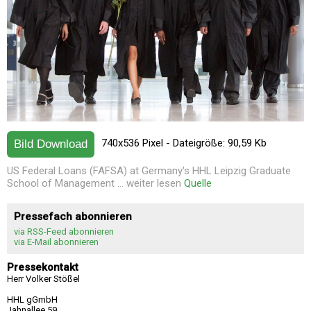
740x536 Pixel - Dateigröße: 90,59 Kb
Bild Download
US Federal Loans (FAFSA) at Germany's HHL Leipzig Graduate
School of Management ... weiter lesen
Quelle
Pressefach abonnieren
via RSS-Feed abonnieren
via E-Mail abonnieren
Pressekontakt
Herr Volker Stößel
HHL gGmbH
Jahnallee 59